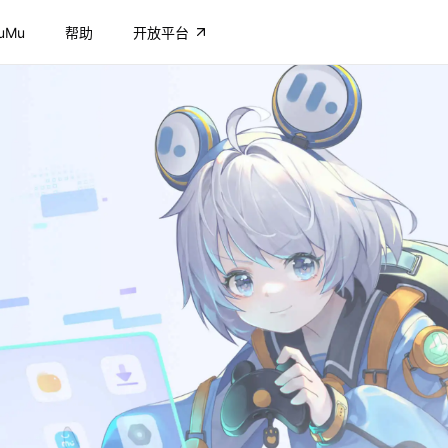
uMu
帮助
开放平台