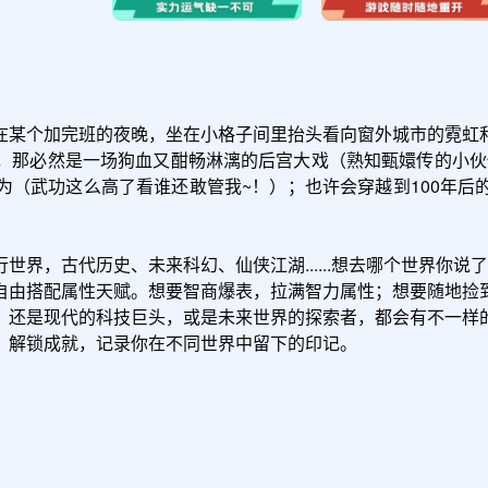
在某个加完班的夜晚，坐在小格子间里抬头看向窗外城市的霓虹
，那必然是一场狗血又酣畅淋漓的后宫大戏（熟知甄嬛传的小伙伴
为（武功这么高了看谁还敢管我~！）；也许会穿越到100年后
界，古代历史、未来科幻、仙侠江湖......想去哪个世界你说了
自由搭配属性天赋。想要智商爆表，拉满智力属性；想要随地捡到
，还是现代的科技巨头，或是未来世界的探索者，都会有不一样的
，解锁成就，记录你在不同世界中留下的印记。