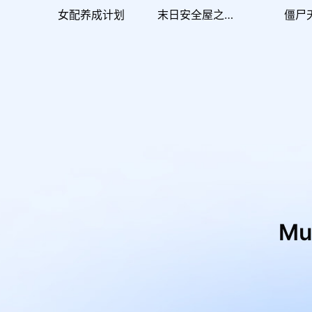
女配养成计划
末日安全屋之最后堡垒
僵尸
M