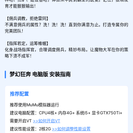
育才能狠狠输出！

【佣兵调教，拒绝雷同】

不满意佣兵的属性？洗！洗！洗！直到你满意为止。打造专属你的
完美团队！

【指挥若定，运筹帷幄】

化身战场指挥官，合理调度佣兵，精妙布局。让魔物大军在你的策
略下溃不成军！
梦幻狂奔
电脑版
安装指南
推荐配置
推荐使用MuMu模拟器运行
建议电脑配置：CPU4核+ 内存4G+ 系统i5+ 显卡GTX750Ti+
需要开启VT
>>如何开启VT
建议性能设置：2核2G
>>如何调整性能设置