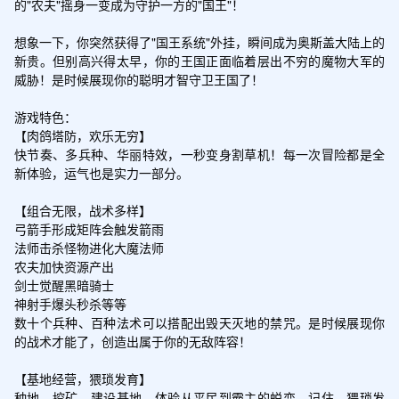
的"农夫"摇身一变成为守护一方的"国王"！

想象一下，你突然获得了"国王系统"外挂，瞬间成为奥斯盖大陆上的
新贵。但别高兴得太早，你的王国正面临着层出不穷的魔物大军的
威胁！是时候展现你的聪明才智守卫王国了！

游戏特色：

【肉鸽塔防，欢乐无穷】

快节奏、多兵种、华丽特效，一秒变身割草机！每一次冒险都是全
新体验，运气也是实力一部分。

【组合无限，战术多样】

弓箭手形成矩阵会触发箭雨

法师击杀怪物进化大魔法师

农夫加快资源产出

剑士觉醒黑暗骑士

神射手爆头秒杀等等

数十个兵种、百种法术可以搭配出毁天灭地的禁咒。是时候展现你
的战术才能了，创造出属于你的无敌阵容！

【基地经营，猥琐发育】

种地、挖矿、建设基地，体验从平民到霸主的蜕变。记住，猥琐发