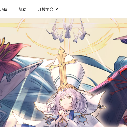
uMu
帮助
开放平台