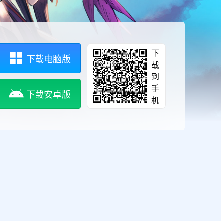
下
下载电脑版
载
到
手
下载安卓版
机