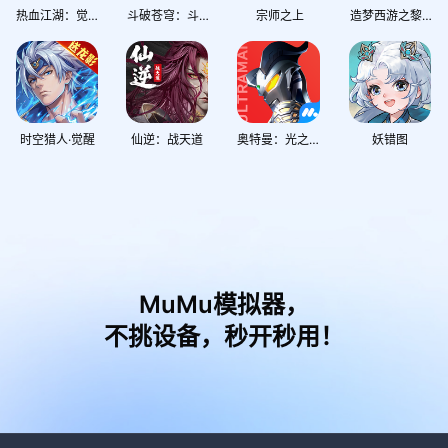
热血江湖：觉醒
斗破苍穹：斗帝之路
宗师之上
造梦西游之黎尤浩劫篇
时空猎人·觉醒
仙逆：战天道
奥特曼：光之战士
妖错图
MuMu模拟器，
不挑设备，秒开秒用！