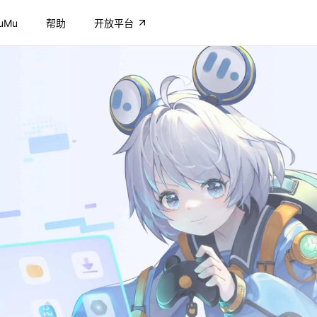
uMu
帮助
开放平台