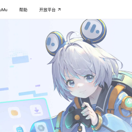
uMu
帮助
开放平台