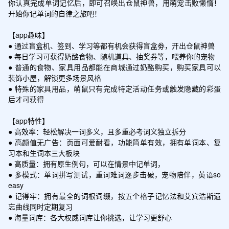
你认真完成单词记忆后，即可召唤出仓鼠神兽，用萌宠击败懒惰！
开始你记单词的自律之旅吧！

【app趣味】

● 通过盲盒机、签到、学习等都有机会获得盲盒劵，开出仓鼠神兽

● 每日学习可获得奶酪食物、随机道具、抽奖券等，喂养你的宠物

● 普通的食物、家具用品都能在商城通过奶酪购买，购买家具可以
装饰小屋，解锁更多场景风格

● 特殊的家具用品，萌鼠只有完成特定活动任务或触发隐藏的彩蛋
后才可获得

【app特性】

● 高效率：轻松解决一词多义，且多重必考词义独立拆分 

● 高颜值无广告：页面可爱耐看，功能简单有效，拥有单词本、复
习本和生词本三大板块

● 高质量：拥有原生例句，可以在情景中记单词，

● 多模式：单词拼写测试，重词难词逐步击破，宠物陪伴，英语so 
easy

● 记得牢：拥有最全的词根词缀，按五个格子记忆法和艾宾浩斯遗
忘曲线同时定期复习

● 海量词库：各大权威词库让你挑选，让学习更舒心