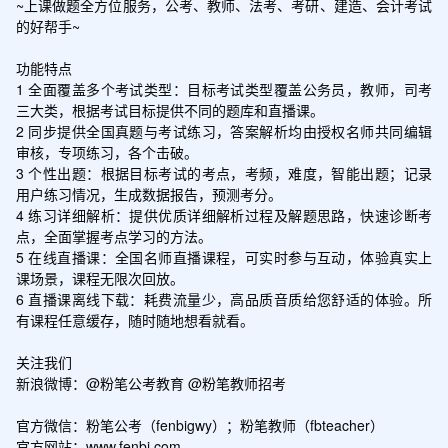
~上课做题全方位服务，公考、教师、法考、考研、建造、会计考试
的好帮手~

功能特点

1 全面覆盖多个考试类型：目标考试类型覆盖公务员，教师，司考
三大类，根据考试目标提供不同的题库和直播课。

2 同步提供全国真题与考试练习，答案解析均由授权名师共同编辑
审核，专项练习，各个击破。

3 个性出题：根据目标考试的考点，考频，难度，智能出题；记录
用户练习情况，生成数据报告，预测考分。

4 练习详细解析：提供优质详细解析过程及解题思路，快速诊断考
点，全面掌握考点学习的方法。

5 在线直播课：全国名师直播课程，可实时参与互动，体验真实上
课场景，课程无限次回放。

6 直播课离线下载：耗费流量少，高品质音质给您舒适的体验。所
有课程任意缓存，随时随地想看就看。

关注我们

新浪微博：@粉笔公考教育 @粉笔教师招考 

官方微信：粉笔公考（fenbigwy）；粉笔教师（fbteacher）

官方网站：www.fenbi.com
