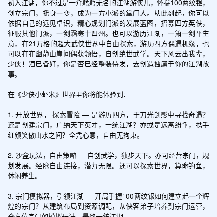
初入江湖，你不过是一介籍籍无名的江湖游侠儿，怀揣100两纹银，
创立宗门，摇身一变，成为一方小派的掌门人。从此刻起，你可以
依据自己的远见卓识，精心规划门派的发展蓝图，招募四方英侠，
征服其他门派，一剑霜寒十四州。也可以游历江湖，一箫一剑平生
意，在21万格的超大武侠世界中自由探索，游历四方偶遇机缘，也
可以在在幽静山崖间偶获领悟，自创绝世武学。天下风云出我辈，
少侠！酒已备好，你是否已经整装待发，去创造独属于你的江湖故
事。

在《少侠小虾米》世界里你将能体验到：

1. 开放世界， 探索冒险 — 是游历四方，于刀光剑影中寻找奇遇？
还是创建宗门，广纳天下英才，一统江湖？亦或是远离纷争，携手
红颜笑傲山水之间？全凭心意，自由无拘束。

2. 沙盒玩法，自由策略 — 自创武学，独步天下。亦可经营宗门，规
划发展。经脉自由连接，潜力无限。还可以探索世界，算命钓鱼，
休闲养生。

3. 宗门模拟器，引领江湖 — 开局手握100两纹银如何建立起一个辉
煌的宗门？从建筑布局到资源调配，从侠客弟子培养到宗门运营，
全方位宗门的模拟玩法，最终一统江湖。
