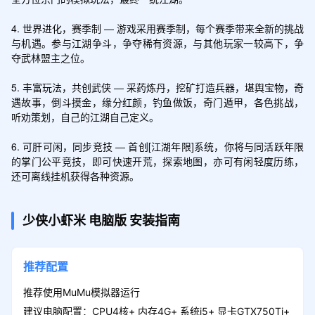
4. 世界进化，赛季制 — 游戏采用赛季制，每个赛季带来全新的挑战
与机遇。参与江湖争斗，争夺稀有资源，与其他玩家一较高下，争
夺武林盟主之位。

5. 丰富玩法，共创武侠 — 采药炼丹，挖矿打造兵器，堪舆宝物，奇
遇故事，倒斗摸金，缘分红颜，钓鱼做饭，奇门遁甲，各色挑战，
听劝策划，自己的江湖自己定义。

6. 可肝可闲，同步竞技 — 首创[江湖年限]系统，你将与同活跃年限
的掌门公平竞技，即可快速开荒，探索地图，亦可有闲轻度历练，
少侠小虾米
电脑版
安装指南
推荐配置
推荐使用MuMu模拟器运行
建议电脑配置：CPU4核+ 内存4G+ 系统i5+ 显卡GTX750Ti+