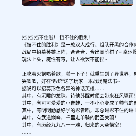
挡 挡 挡不住啦！ 挡不住的胜利！

《挡不住的胜利》是一款双人成行、组队开黑的合作肉
战局中招募英雄上阵，合合合，合出高阶棋子~ 幸运
玩法上头，魔性有毒，让人欲罢不能捏~

正吃着火锅唱着歌，啪一下子！就重生到了异世界，成
哭唧唧，好在“系统”送了玩家一本战场魔法书~

据说可以招募形色各异的神话英雄……

其中，有沉睡的龙珠，待他苏醒时便会带来狂风骤雨！
其中，有可可爱爱的小青蛙，一不小心变成了帅气的青
其中，有明明勤恳好学的忍者喵，却总是忍不住的睡上
其中，有武道巅峰，千里走单骑的武圣关羽！

其中，有历经九九八十一难，归来的大圣悟空！

……
