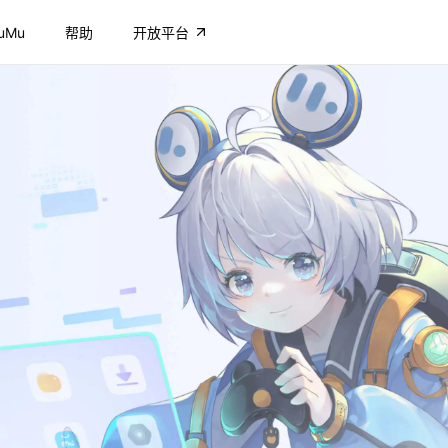
uMu
帮助
开放平台