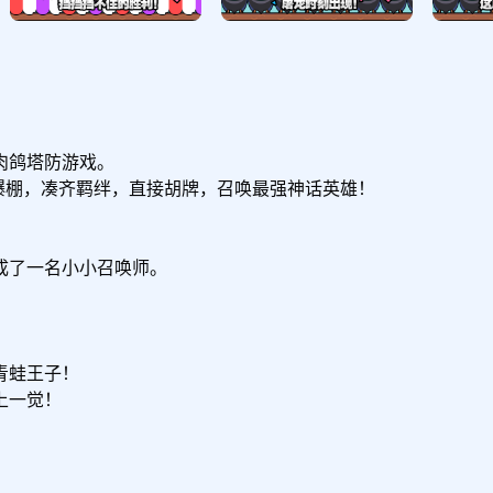
鸽塔防游戏。

爆棚，凑齐羁绊，直接胡牌，召唤最强神话英雄！

了一名小小召唤师。



蛙王子！

一觉！
