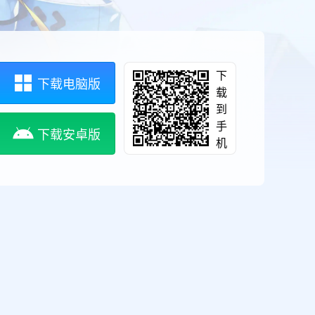
下
下载电脑版
载
到
手
下载安卓版
机