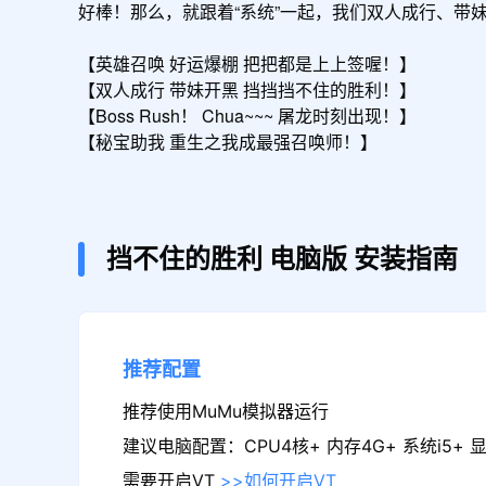
好棒！那么，就跟着“系统”一起，我们双人成行、带妹
【英雄召唤 好运爆棚 把把都是上上签喔！】

【双人成行 带妹开黑 挡挡挡不住的胜利！】

【Boss Rush！ Chua~~~ 屠龙时刻出现！】

【秘宝助我 重生之我成最强召唤师！】
挡不住的胜利
电脑版
安装指南
推荐配置
推荐使用MuMu模拟器运行
建议电脑配置：CPU4核+ 内存4G+ 系统i5+ 显卡
需要开启VT
>>如何开启VT