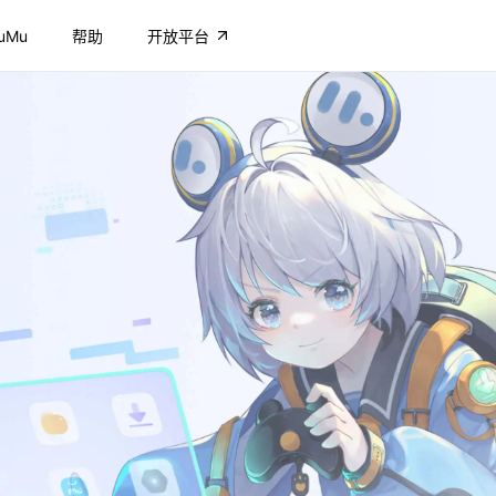
uMu
帮助
开放平台