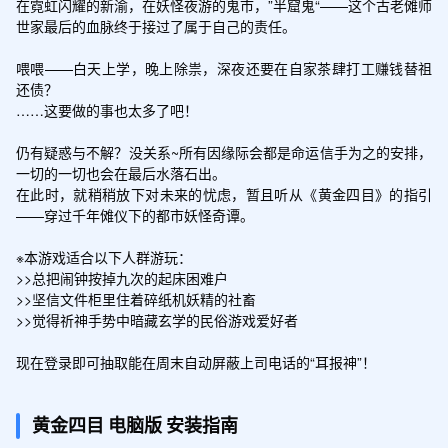
在霓虹闪耀的新渝，在妖怪夜游的鬼市，”半窟鬼“——这个古老傩师
世家最后的血脉终于接过了属于自己的责任。

喂喂——白天上学，晚上除祟，深夜还要在自家茶肆打工赚钱替祖
还债？

……这要做的事也太多了吧！

仍有疑惑与不解？没关系~所有因缘际会都是命运信手为之的安排，
一切的一切也会在最后水落石出。

在此时，就稍稍放下对未来的忧虑，暂且听从《黄金四目》的指引
——穿过千年傩仪下的都市妖怪奇谭。

※本游戏适合以下人群游玩：

>>总把闹钟按掉九次的起床困难户

>>坚信文件柜里住着碎纸机妖精的社畜

>>觉得祈神手势中暗藏玄学的民俗游戏爱好者

现在登录即可抽取能在周末自动屏蔽上司电话的“耳报神”！
黄金四目
电脑版
安装指南