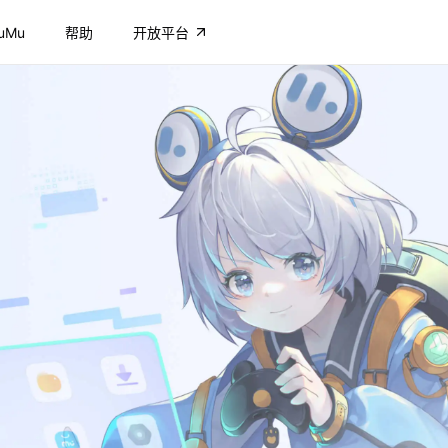
uMu
帮助
开放平台