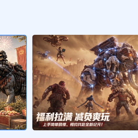
高级狩猎币*3 1000浆果*100 1000
净水*100 5分钟建造加速*5
废土霸主礼包
领取
高级狩猎币*12 幸运机甲宝箱*4 高级
机甲强化晶核*5 1000资源随机箱*50