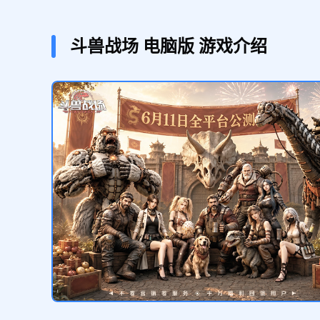
钻石*500 橙色猛犸*1 幸运机甲宝箱*
8
斗兽战场
电脑版
游戏介绍
开荒精英礼包
领取
高级狩猎币*5 5分钟建造加速*5 进化
核心*50 4000巨兽能源*20