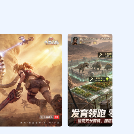
高级狩猎币*10 SR万能零件*3 5分钟
建造加速*5 1000资源随机箱*50