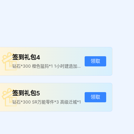
签到礼包4
领取
钻石*300 橙色猛犸*1 1小时建造加速
*2
签到礼包5
领取
钻石*300 SR万能零件*3 高级迁城*1
荒原领主礼包
领取