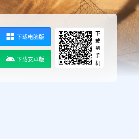
下
下载电脑版
载
到
手
下载安卓版
机