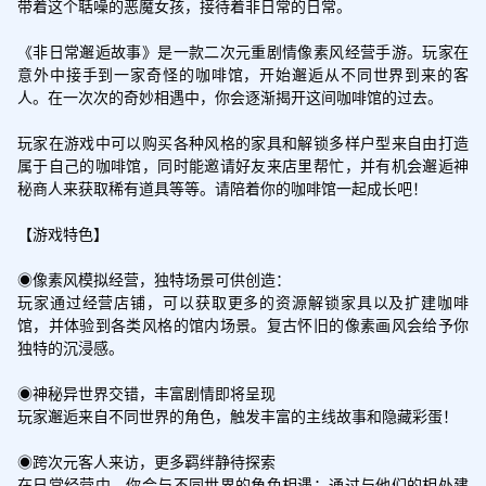
带着这个聒噪的恶魔女孩，接待着非日常的日常。

《非日常邂逅故事》是一款二次元重剧情像素风经营手游。玩家在
意外中接手到一家奇怪的咖啡馆，开始邂逅从不同世界到来的客
人。在一次次的奇妙相遇中，你会逐渐揭开这间咖啡馆的过去。

玩家在游戏中可以购买各种风格的家具和解锁多样户型来自由打造
属于自己的咖啡馆，同时能邀请好友来店里帮忙，并有机会邂逅神
秘商人来获取稀有道具等等。请陪着你的咖啡馆一起成长吧！

【游戏特色】

◉像素风模拟经营，独特场景可供创造：

玩家通过经营店铺，可以获取更多的资源解锁家具以及扩建咖啡
馆，并体验到各类风格的馆内场景。复古怀旧的像素画风会给予你
独特的沉浸感。

◉神秘异世界交错，丰富剧情即将呈现

玩家邂逅来自不同世界的角色，触发丰富的主线故事和隐藏彩蛋！

◉跨次元客人来访，更多羁绊静待探索

在日常经营中，你会与不同世界的角色相遇；通过与他们的相处建