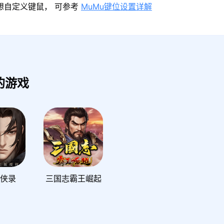
果想自定义键鼠， 可参考
MuMu键位设置详解
的游戏
群侠录
三国志霸王崛起