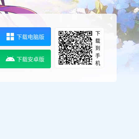
下
下载电脑版
载
到
手
下载安卓版
机