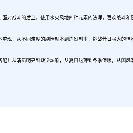
御面对战斗的盾卫，使用水火风地四种元素的法师，喜欢战斗和冒
本重现，从不同难度的剧情副本到炼狱副本，挑战昔日强大的怪物
搭配！从清新明亮到叛逆炫酷，从夏日热辣到冬季保暖，从国风潮