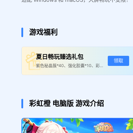
游戏福利
夏日畅玩臻选礼包
领取
紫色秘晶簇*40、强化胶囊*10、彩虹
之石188
彩虹橙
电脑版
游戏介绍