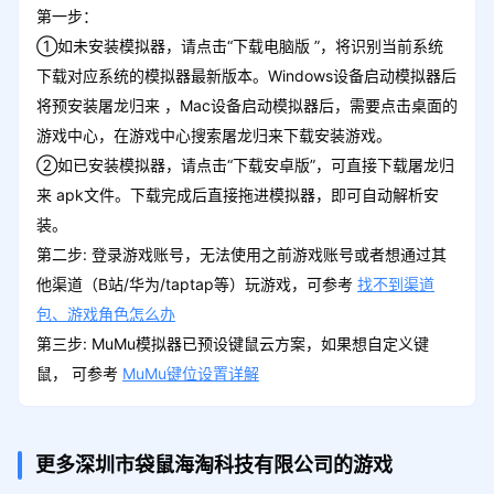
第一步：
①如未安装模拟器，请点击“下载电脑版 ”，将识别当前系统
预约里程碑4
领取
下载对应系统的模拟器最新版本。Windows设备启动模拟器后
1元充值卷*8、绑定元宝箱(100万)*4、灵
宝精华*20
将预安装屠龙归来 ，Mac设备启动模拟器后，需要点击桌面的
游戏中心，在游戏中心搜索屠龙归来下载安装游戏。
②如已安装模拟器，请点击“下载安卓版”，可直接下载屠龙归
预约里程碑5
来 apk文件。下载完成后直接拖进模拟器，即可自动解析安
领取
1元充值卷*10、绑定元宝箱(100万)*5、百
装。
炼精钢锭*10
第二步: 登录游戏账号，无法使用之前游戏账号或者想通过其
他渠道（B站/华为/taptap等）玩游戏，可参考
找不到渠道
第1天签到礼包
包、游戏角色怎么办
领取
第三步: MuMu模拟器已预设键鼠云方案，如果想自定义键
1元充值卷*1、绑定元宝箱(100万)*1
鼠， 可参考
MuMu键位设置详解
第2天签到礼包
领取
更多深圳市袋鼠海淘科技有限公司的游戏
1元充值卷*2、绑定元宝箱(100万)*2