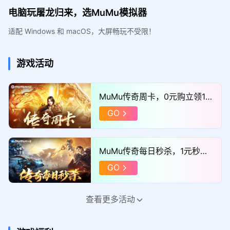
电脑玩屠龙归来，选MuMu模拟器
适配 Windows 和 macOS，大屏畅玩不受限！
游戏活动
MuMu传奇周卡，0元购立领11
52满减券！
GO
MuMu传奇每日秒杀，1元秒巨
额满减券！
GO
查看更多活动
MuMu传奇福利官，添加企微领
取“独家礼包”！
GO