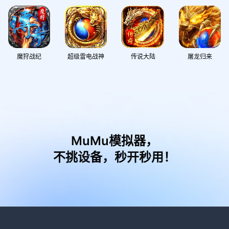
第3天签到礼包
领取
1元充值卷*3、绑定元宝箱(100万)*3
魔狩战纪
超级雷电战神
传说大陆
屠龙归来
第4天签到礼包
领取
1元充值卷*4、绑定元宝箱(100万)*4
MuMu模拟器，
不挑设备，秒开秒用！
第5天签到礼包
领取
1元充值卷*5、绑定元宝箱(100万)*5
第6天签到礼包