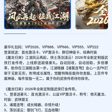
绑定灵符(1000)*8、1元充值卷*8、元宝(1
00W)*8
新手礼包
领取
绑定元宝箱(100万)*1、1元充值卷*2、鲨
鱼辣椒*2
豪华礼包码：VIP2026、VIP888、VIP666、VIP555、VIP222

登录就送：首充激活卡、VIP激活卡、群切神级卡、经典时装

公测礼包
《屠龙归来》江湖风云再起，侠士荡剑凌云！2026年全新定制版武
领取
侠打金传奇，上线即送超值豪礼。自动回收，自动拾取，多倍爆
绑定元宝箱(100万)*2、1元充值卷*3、水
率，助你在江湖踏出第一步。江湖暗器【诸葛连弩】会心一击PK打
果黄瓜*2
架于无影无形，附带成长属性，觉醒特殊技能待你发掘。上百件专
属神装，每件皆独一无二，属于你的武侠传奇待你探寻。

打金礼包
《屠龙归来》2026年全新定制版武侠打金传奇。

领取
绑定元宝箱(100万)*4、1元充值卷*10、西
1、登录送豪礼：首充激活卡、公益VIP激活卡、称号：倚天屠龙、
虹市长*2
时装：武林盟主

2、诸葛连弩：成长暗器，杀怪升级！

3、荡剑凌云：御剑飞行，见血收鞘！
