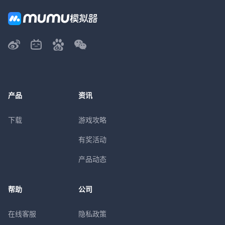
领取
1元充值卷*6、绑定元宝箱(100万)*6
第7天签到礼包
领取
1元充值卷*7、绑定元宝箱(100万)*7
产品
资讯
累充100礼包
下载
游戏攻略
领取
游戏界面-福利大厅-CDK奖励
有奖活动
产品动态
累充300礼包
领取
帮助
公司
10元充值卷*3、灵宝精华*200、元宝箱(1
000万)*3
在线客服
隐私政策