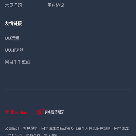
常见问题
用户协议
累充500礼包
领取
10元充值卷*5、灵宝精华*500、元宝箱(1
000万)*5
友情链接
UU远程
累充1000礼包
领取
UU加速器
10元充值卷*10、修为丹*200、元宝箱(1
亿)*1
网易千千壁纸
累充3000礼包
领取
10元充值卷*30、修为丹*500、元宝箱(1
亿)*3
累充5000礼包
领取
10元充值卷*50、百炼精钢锭*500、元宝
公司简介
-
客户服务
-
网易游戏隐私政策及儿童个人信息保护规则
-
网易游戏
箱(1亿)*5
-
联系我们
-
商务合作
-
加入我们