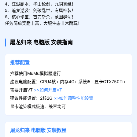
4、江湖副本：华山论剑，九阴真经！

福利礼包
领取
5、追梦逆袭：剑破乱世，专属神装！

绑定元宝箱(100万)*6、1元充值卷*20、霜
6、核心珍宝：首刀斩杀，范围群切！

打茄子*2
任务简单奖励丰富，大服生态非常耐玩！
预约里程碑1
屠龙归来
电脑版
安装指南
领取
1元充值卷*2、绑定元宝箱(100万)*1、修
为丹*10
推荐配置
推荐使用MuMu模拟器运行
预约里程碑2
领取
建议电脑配置：CPU4核+ 内存4G+ 系统i5+ 显卡GTX750Ti+
1元充值卷*3、绑定元宝箱(100万)*2、修
需要开启VT
>>如何开启VT
为丹*20
建议性能设置：2核2G
>>如何调整性能设置
显卡渲染模式极速、兼容均可
预约里程碑3
领取
1元充值卷*5、绑定元宝箱(100万)*3、灵
宝精华*10
屠龙归来
电脑版
安装教程