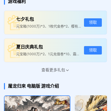
游戏福利
七夕礼包
领取
元宝箱(1000万)*3、1枚代金券*2、樱有尽
有*2
夏日庆典礼包
领取
元宝箱(1000万)*2、1元充值卷*10、霜打
茄子*2
查看更多礼包
专属称号礼包
领取
称号：大哥来砍传奇*1
屠龙归来
电脑版
游戏介绍
预约礼包
领取