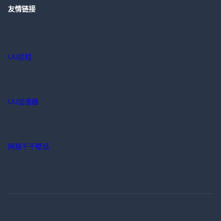
UU加速器
网易千千壁纸
公司简介
-
客户服务
-
网易游戏隐私政策及儿童个人信息保护规则
-
网易游戏
-
联系我们
-
商务合作
-
加入我们
网易公司版权所有 ©1997-
2024
网络游戏行业防沉迷自律公约