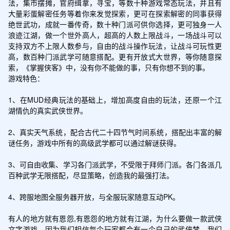
法，集市摆摊，官府缉拿，寻宝，等数十种游戏常态玩法，并且有
大量彩蛋解密任务等着你来发觉探索，更可在探索解密的同事获得
绝世武功，成就一番传奇，数十种门派可供你选择，更可独身一人
浪迹江湖，做一个世外高人，超高的人数上限战斗，一场战斗可以
支持双方不上限人数参与，自由的战斗操作玩法，让战斗可玩性更
高，数百种门派武学可随意搭配。更有开放式大世界，等你随意探
索，《掌握侠客》中，没有你不能做的事，只有你想不到的事。

游戏特色：

1、在MUD经典玩法的基础上，增加高度自由的玩法，还原一个江
湖情仇的真实武侠世界。

2、真实天气系统，配合古代二十四节气时间系统，搭配出丰富的解
谜任务，游戏中所有的高级武学都可以通过解谜获得。

3、可自由收集、学习各门派武学，不受限于拜师门派。各门各派几
百种武学无限搭配，尽显策略，创造我的最强打法。

4、跨服地图全服务器开放，与全服玩家随意互动PK。

有人的地方就有恩怨,有恩怨的地方就有江湖，为什么要做一款武侠
文字游戏，因为我们相信每个玩家都会有一个自己的武侠梦，我们