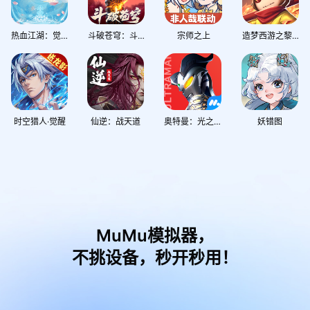
热血江湖：觉醒
斗破苍穹：斗帝之路
宗师之上
造梦西游之黎尤浩劫篇
时空猎人·觉醒
仙逆：战天道
奥特曼：光之战士
妖错图
MuMu模拟器，
不挑设备，秒开秒用！