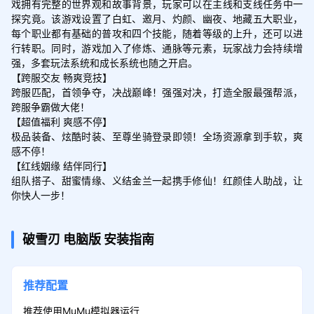
戏拥有完整的世界观和故事背景，玩家可以在主线和支线任务中一
探究竟。该游戏设置了白虹、邀月、灼颜、幽夜、地藏五大职业，
每个职业都有基础的普攻和四个技能，随着等级的上升，还可以进
行转职。同时，游戏加入了修炼、通脉等元素，玩家战力会持续增
强，多套玩法系统和成长系统也随之开启。

【跨服交友 畅爽竞技】

跨服匹配，首领争夺，决战巅峰！强强对决，打造全服最强帮派，
跨服争霸做大佬！

【超值福利 爽感不停】

极品装备、炫酷时装、至尊坐骑登录即领！全场资源拿到手软，爽
感不停！

【红线姻缘 结伴同行】

组队搭子、甜蜜情缘、义结金兰一起携手修仙！红颜佳人助战，让
你快人一步！
破雪刃
电脑版
安装指南
推荐配置
推荐使用MuMu模拟器运行