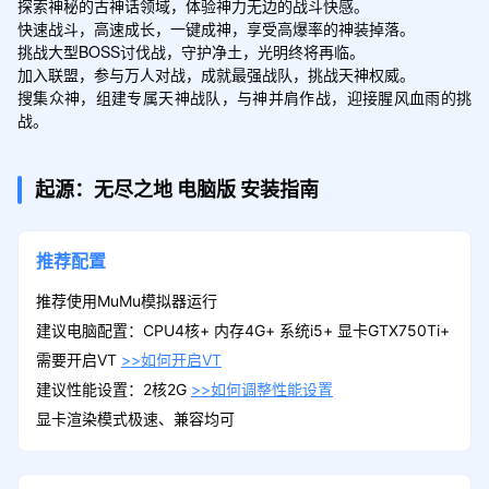
探索神秘的古神话领域，体验神力无边的战斗快感。

快速战斗，高速成长，一键成神，享受高爆率的神装掉落。

挑战大型BOSS讨伐战，守护净土，光明终将再临。

加入联盟，参与万人对战，成就最强战队，挑战天神权威。

搜集众神，组建专属天神战队，与神并肩作战，迎接腥风血雨的挑
战。
起源：无尽之地
电脑版
安装指南
推荐配置
推荐使用MuMu模拟器运行
建议电脑配置：CPU4核+ 内存4G+ 系统i5+ 显卡GTX750Ti+
需要开启VT
>>如何开启VT
建议性能设置：2核2G
>>如何调整性能设置
显卡渲染模式极速、兼容均可