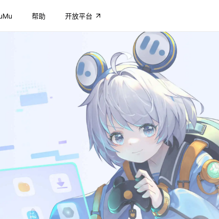
uMu
帮助
开放平台