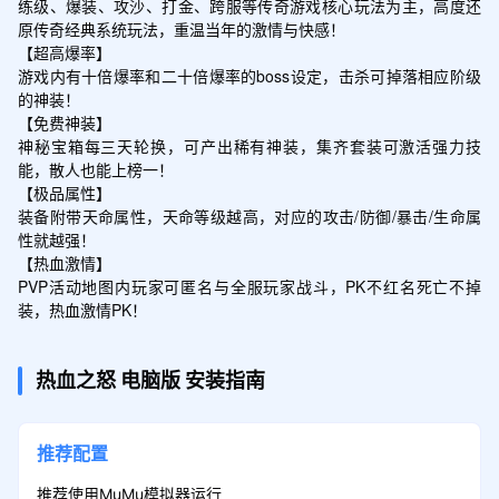
练级、爆装、攻沙、打金、跨服等传奇游戏核心玩法为主，高度还
原传奇经典系统玩法，重温当年的激情与快感！

【超高爆率】

游戏内有十倍爆率和二十倍爆率的boss设定，击杀可掉落相应阶级
的神装！

【免费神装】

神秘宝箱每三天轮换，可产出稀有神装，集齐套装可激活强力技
能，散人也能上榜一！

【极品属性】

装备附带天命属性，天命等级越高，对应的攻击/防御/暴击/生命属
性就越强！

【热血激情】

PVP活动地图内玩家可匿名与全服玩家战斗，PK不红名死亡不掉
装，热血激情PK！
热血之怒
电脑版
安装指南
推荐配置
推荐使用MuMu模拟器运行