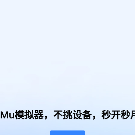
uMu模拟器，
不挑设备，秒开秒