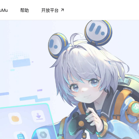
uMu
帮助
开放平台