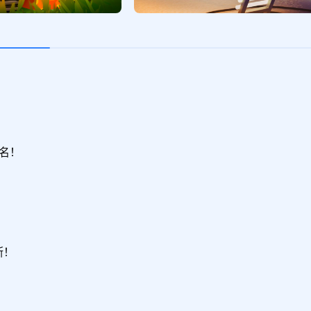
名！

断！