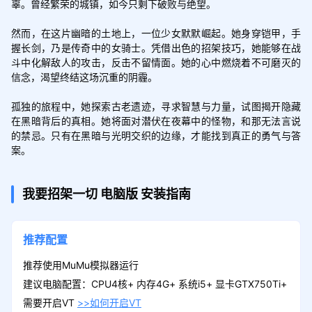
辜。曾经繁荣的城镇，如今只剩下破败与绝望。

然而，在这片幽暗的土地上，一位少女默默崛起。她身穿铠甲，手
握长剑，乃是传奇中的女骑士。凭借出色的招架技巧，她能够在战
斗中化解敌人的攻击，反击不留情面。她的心中燃烧着不可磨灭的
信念，渴望终结这场沉重的阴霾。

孤独的旅程中，她探索古老遗迹，寻求智慧与力量，试图揭开隐藏
在黑暗背后的真相。她将面对潜伏在夜幕中的怪物，和那无法言说
的禁忌。只有在黑暗与光明交织的边缘，才能找到真正的勇气与答
案。
我要招架一切
电脑版
安装指南
推荐配置
推荐使用MuMu模拟器运行
建议电脑配置：CPU4核+ 内存4G+ 系统i5+ 显卡GTX750Ti+
需要开启VT
>>如何开启VT