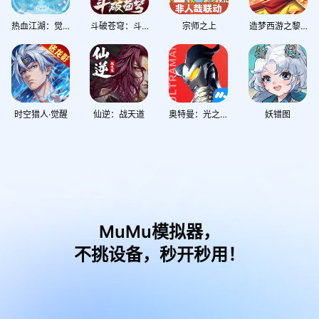
热血江湖：觉醒
斗破苍穹：斗帝之路
宗师之上
造梦西游之黎尤浩劫篇
时空猎人·觉醒
仙逆：战天道
奥特曼：光之战士
妖错图
MuMu模拟器，
不挑设备，秒开秒用！