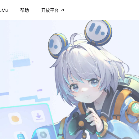
uMu
帮助
开放平台