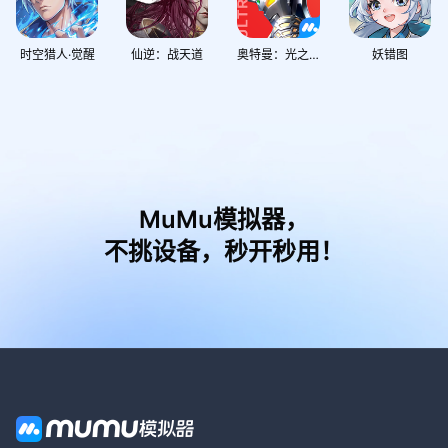
时空猎人·觉醒
仙逆：战天道
奥特曼：光之战士
妖错图
MuMu模拟器，
不挑设备，秒开秒用！