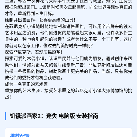
生涯，却因一次神秘的失踪事件失去了往日的威望。如今，连房东
都把你赶出家门......该是时候再次拿起画笔，向全世界展现你真正的
才华，重新找到人生目标。

绘制并出售画作，获得更高级的画具！

在菲尼克斯小镇随时随地绘制和销售画作，可以用辛苦赚来的钱去
艺术用品店消费，他们刚进货的蜡笔看起来很可爱，也许众多新工
具中的一种也会引起你的兴趣？或者为什么不买一个工作室，这样
你就可以在家工作，像过去的美好时光一样呢？

探索菲尼克斯，实现居民愿望！

探索可爱的木偶小镇，认识居民并与他们成为朋友，通过创作来帮
助他们，例如为史蒂夫的餐厅绘制新广告！菲尼克斯的居民还可能
携带一些很酷的物品，辅助你画出更完美的作品，当然，只有你完
成他们的委托才有机会获取喔。

成为一名真正的艺术家

重振你的艺术生涯，接受艺术匮乏的菲尼克斯小镇大师博物馆的挑
战！
饥饿派画家2：迷失
电脑版
安装指南
推荐配置