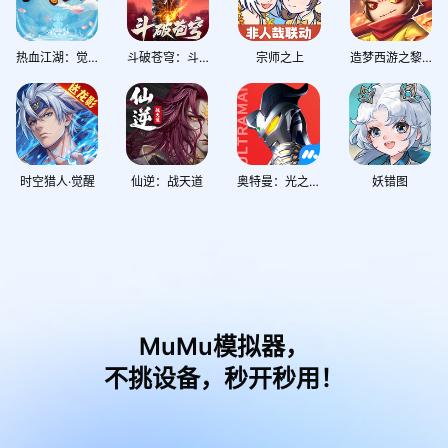
热血江湖：觉醒
斗破苍穹：斗帝之路
宗师之上
造梦西游之黎尤浩劫篇
时空猎人·觉醒
仙逆：战天道
奥特曼：光之战士
妖错图
MuMu模拟器，
不挑设备，秒开秒用！