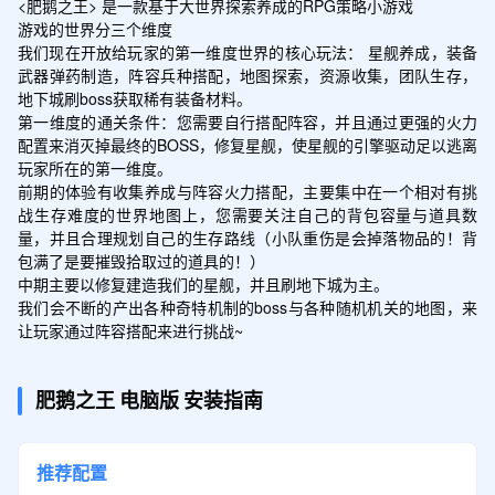
<肥鹅之王> 是一款基于大世界探索养成的RPG策略小游戏

游戏的世界分三个维度

我们现在开放给玩家的第一维度世界的核心玩法： 星舰养成，装备
武器弹药制造，阵容兵种搭配，地图探索，资源收集，团队生存，
地下城刷boss获取稀有装备材料。

第一维度的通关条件：您需要自行搭配阵容，并且通过更强的火力
配置来消灭掉最终的BOSS，修复星舰，使星舰的引擎驱动足以逃离
玩家所在的第一维度。

前期的体验有收集养成与阵容火力搭配，主要集中在一个相对有挑
战生存难度的世界地图上，您需要关注自己的背包容量与道具数
量，并且合理规划自己的生存路线（小队重伤是会掉落物品的！背
包满了是要摧毁拾取过的道具的！）

中期主要以修复建造我们的星舰，并且刷地下城为主。

我们会不断的产出各种奇特机制的boss与各种随机机关的地图，来
让玩家通过阵容搭配来进行挑战~
肥鹅之王
电脑版
安装指南
推荐配置