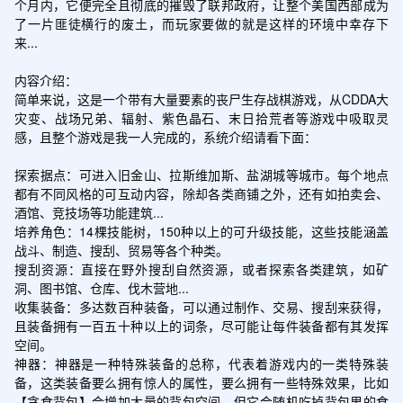
个月内，它便完全且彻底的摧毁了联邦政府，让整个美国西部成为
了一片匪徒横行的废土，而玩家要做的就是这样的环境中幸存下
来...

内容介绍：

简单来说，这是一个带有大量要素的丧尸生存战棋游戏，从CDDA大
灾变、战场兄弟、辐射、紫色晶石、末日拾荒者等游戏中吸取灵
感，且整个游戏是我一人完成的，系统介绍请看下面：

探索据点：可进入旧金山、拉斯维加斯、盐湖城等城市。每个地点
都有不同风格的可互动内容，除却各类商铺之外，还有如拍卖会、
酒馆、竞技场等功能建筑...

培养角色：14棵技能树，150种以上的可升级技能，这些技能涵盖
战斗、制造、搜刮、贸易等各个种类。

搜刮资源：直接在野外搜刮自然资源，或者探索各类建筑，如矿
洞、图书馆、仓库、伐木营地...

收集装备：多达数百种装备，可以通过制作、交易、搜刮来获得，
且装备拥有一百五十种以上的词条，尽可能让每件装备都有其发挥
空间。

神器：神器是一种特殊装备的总称，代表着游戏内的一类特殊装
备，这类装备要么拥有惊人的属性，要么拥有一些特殊效果，比如
【贪食背包】会增加大量的背包空间，但它会随机吃掉背包里的食