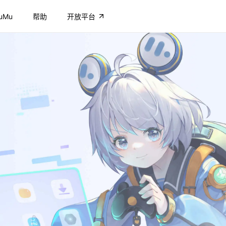
uMu
帮助
开放平台