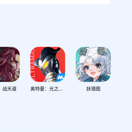
：战天道
奥特曼：光之战士
妖错图