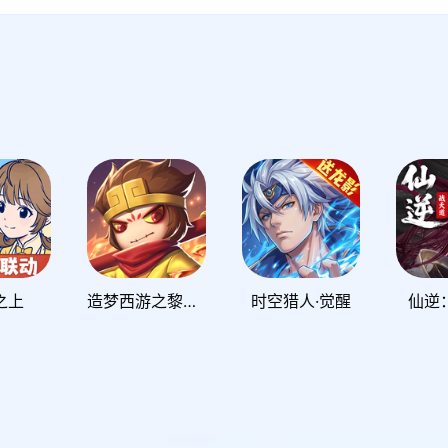
之上
造梦西游之黎尤浩劫篇
时空猎人·觉醒
仙逆