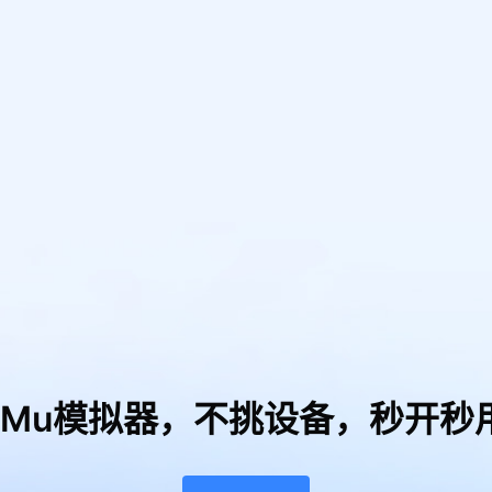
uMu模拟器，
不挑设备，秒开秒