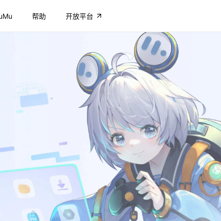
uMu
帮助
开放平台