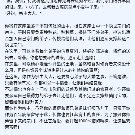
”诶，莫慌，待我将这几亩地种完再去应对不迟，我们宗门结界牢固
的很。来，小六子，去帮我去库房拿点小麦种子来。“

”好的，宗主大人。“

你将在这座坐落于不知何处的山中，担任这座山中一个隐世宗门的
宗主，平时只要负责种种花，种种草，接待下门外弟子，挑选出适
合加入自己宗门的弟子，传授给他们功法，让他们逐渐支撑起这个
隐世宗门。

在这里，可以查看每个弟子的信息资料，将好的请进来，将坏的送
出去，除非，你也想要坏的进来，逐渐走上歪路；

在这里，可以精心浇灌你开垦的土地，虽然粮食对修真者来说没什
么用，但是吃饭尝个味道也是让人心神愉悦的事啊；

在这里，你作为宗主大人，还要操心弟子的大婚之事，不管是谁，
只要有情有义，你都可以一手撮合，让他们喜结良缘；

不过偶尔也会有上门攻击你们的妖兽及其他门派的修真者，你还需
要派遣自己最得力的弟子去赶走他们，说不定还会掉些仙门宝物，
留着给他们提升实力；

而你作为宗主，虽然你的师傅和师兄弟姐妹们都飞升了，只留下你
作为百年废柴留守于此，但你也要扛起肩上的责任，为了振兴你师
傅留下来的宗门，不让它落没，要打起1000%倍的精神，让这里繁
荣富强！