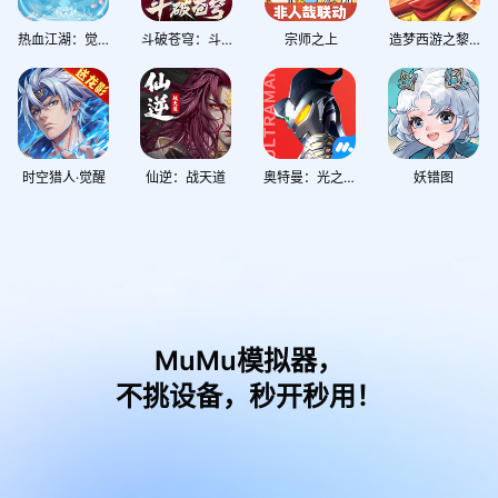
热血江湖：觉醒
斗破苍穹：斗帝之路
宗师之上
造梦西游之黎尤浩劫篇
时空猎人·觉醒
仙逆：战天道
奥特曼：光之战士
妖错图
MuMu模拟器，
不挑设备，秒开秒用！