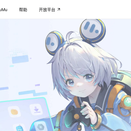
uMu
帮助
开放平台