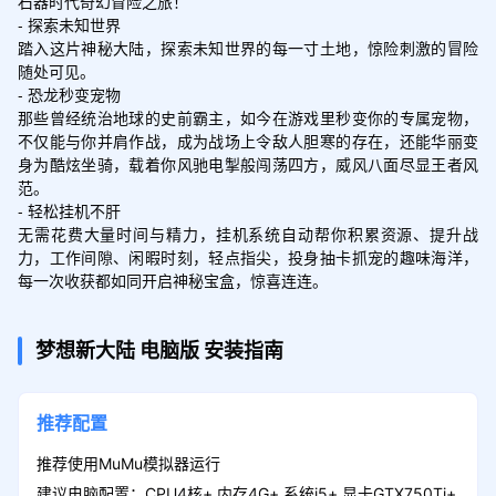
石器时代奇幻冒险之旅！

- 探索未知世界

踏入这片神秘大陆，探索未知世界的每一寸土地，惊险刺激的冒险
随处可见。

- 恐龙秒变宠物

那些曾经统治地球的史前霸主，如今在游戏里秒变你的专属宠物，
不仅能与你并肩作战，成为战场上令敌人胆寒的存在，还能华丽变
身为酷炫坐骑，载着你风驰电掣般闯荡四方，威风八面尽显王者风
范。

- 轻松挂机不肝

无需花费大量时间与精力，挂机系统自动帮你积累资源、提升战
力，工作间隙、闲暇时刻，轻点指尖，投身抽卡抓宠的趣味海洋，
每一次收获都如同开启神秘宝盒，惊喜连连。
梦想新大陆
电脑版
安装指南
推荐配置
推荐使用MuMu模拟器运行
建议电脑配置：CPU4核+ 内存4G+ 系统i5+ 显卡GTX750Ti+