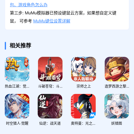
包、游戏角色怎么办
第三步: MuMu模拟器已预设键鼠云方案，如果想自定义键
鼠， 可参考
MuMu键位设置详解
相关推荐
热血江湖：觉醒
斗破苍穹：斗帝之路
宗师之上
造梦西游之黎尤浩劫篇
时空猎人·觉醒
仙逆：战天道
奥特曼：光之战士
妖错图