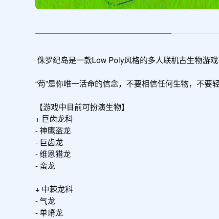
 侏罗纪岛是一款Low Poly风格的多人联机古生物游戏，你可以在危机四伏的大陆夺命生存，可以在广袤富饶的海洋遨游，也可以在无边无际的天空寻找猎物。

“苟”是你唯一活命的信念，不要相信任何生物，不要轻
【游戏中目前可扮演生物】

+ 巨齿龙科

- 神鹰盗龙

- 巨齿龙

- 维恩猎龙

- 蛮龙

+ 中棘龙科

- 气龙

- 单嵴龙
