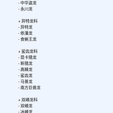
- 中华盗龙

- 永川龙

+ 异特龙科

- 异特龙

- 依潘龙

- 食蜥王龙

+ 鲨齿龙科

- 昆卡猎龙

- 新猎龙

- 高棘龙

- 鲨齿龙

- 马普龙

- 南方巨兽龙

+ 双嵴龙科

- 双嵴龙

- 冰嵴龙
