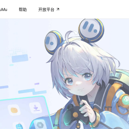
uMu
帮助
开放平台