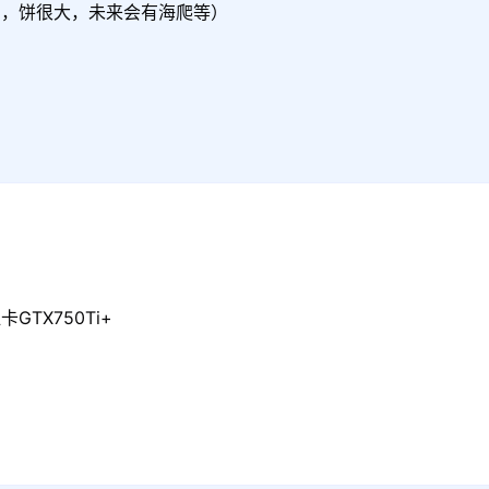
轴，饼很大，未来会有海爬等）
GTX750Ti+