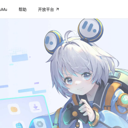
uMu
帮助
开放平台