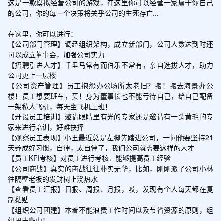
这是一款模拟经营公司的游戏，在这里你可以经营一家属于你自己
的公司，你的每一个决策将关乎公司的生死存亡...

在这里，你可以进行：

【公司部门管理】调经组织架构，成立新部门，公司人数达到时还
可以成立董事会，加强公司实力

【招聘引进人才】千里马常有而伯乐不常有，亲自选拔人才，助力
公司更上一层楼

【公司资产管理】员工抱怨办公场所太老旧？搬！搬去海景办公
楼！员工想要班车，买！身为董事长也不能亏待自己，给自己配备
一架私人飞机，每天坐飞机上班！

【开设员工培训】邀请眼睛里有光的专家还是邀请有一头黄毛的专
家来进行培训，好难抉择

【观察员工表现】小王最近总是左脚先踏进公司，一问他要坚持21
天养成好习惯，自律，太自律了，我们公司就需要这样的人才

【员工KPI考核】对员工进行考核，能够提高员工经验

【公司商战】真实的商战往往朴实无华，比如，刚刚派了公司小林
往隔壁老板的发财树上浇热水

【查看员工汇报】日报、周报、月报，哎，发现有个人每天都在复
制黏贴

【组织公司团建】本着不能浪费工作时间以及节省资源的原则，组
织周末爬山！
