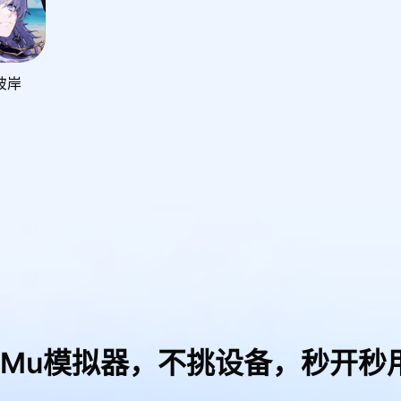
彼岸
uMu模拟器，
不挑设备，秒开秒