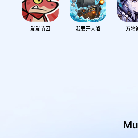
蹦蹦萌团
我要开大船
万物
M