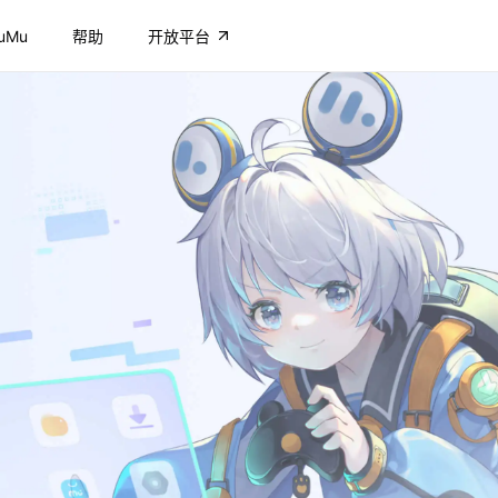
uMu
帮助
开放平台