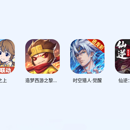
之上
造梦西游之黎尤浩劫篇
时空猎人·觉醒
仙逆