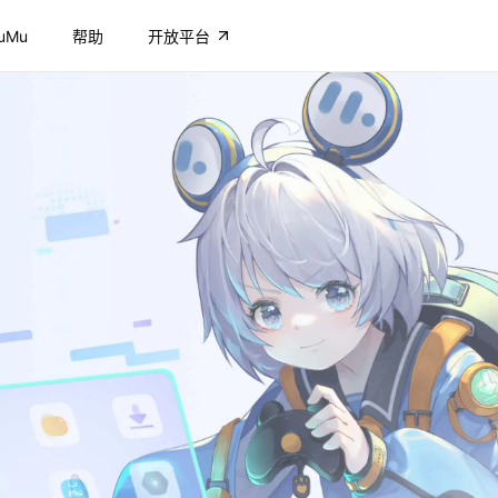
uMu
帮助
开放平台