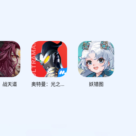
：战天道
奥特曼：光之战士
妖错图