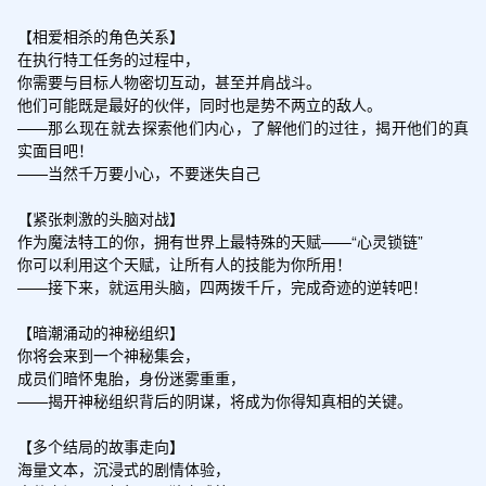
【相爱相杀的角色关系】

在执行特工任务的过程中，

你需要与目标人物密切互动，甚至并肩战斗。

他们可能既是最好的伙伴，同时也是势不两立的敌人。

——那么现在就去探索他们内心，了解他们的过往，揭开他们的真
实面目吧！

——当然千万要小心，不要迷失自己

【紧张刺激的头脑对战】

作为魔法特工的你，拥有世界上最特殊的天赋——“心灵锁链”

你可以利用这个天赋，让所有人的技能为你所用！

——接下来，就运用头脑，四两拨千斤，完成奇迹的逆转吧！

【暗潮涌动的神秘组织】

你将会来到一个神秘集会，

成员们暗怀鬼胎，身份迷雾重重，

——揭开神秘组织背后的阴谋，将成为你得知真相的关键。

【多个结局的故事走向】

海量文本，沉浸式的剧情体验，
