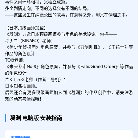
事件之间环环相扣，又独立成篇。

多个剧情走向，不同的选择会有不同的结局。

——这些发生在纳德公国的故事，在意料之外，却又在情理之中。

【日本顶级画师加盟】

《凝渊》力邀日本顶级画师参与角色的美术设定。包括——

キナコ（KINAKO）老师：

《美少年侦探团》角色原案，并参与《刀剑乱舞》、《千铳士》等
作品的角色设计

TOi8老师：

《未来都市No.6》角色原案，并参与《Fate/Grand Order》等作品
的角色设计

さくしゃ2老师（作者二号机）：

日本知名插画师。

后续还会有更多顶级画师加入到《凝渊》的作品创作中，请关注游
戏的动态与情报哦！
凝渊
电脑版
安装指南