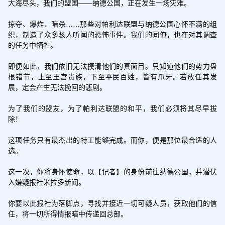
大海尽头，我们的盟国——纳德公国，正在发生一场灾难。

掠夺、爆炸、暗杀……那些对帕利达联盟与纳德公国心怀不满的组
织，制造了众多骇人听闻的恐怖事件。我们的同僚，也在对其调查
的任务中牺牲。

即便如此，我们依旧无法摸清他们的真面目。只知道他们的势力盘
根错节，上至王宫贵族，下至平民百姓，皆有爪牙。若放任其发
展，定会产生无法挽回的悲剧。

为了我们的盟友，为了帕利达联盟的和平，我们必须将其尽早拔
除！

这项任务只有最杰出的特工能够完成。而你，便是那位最合适的人
选。

这一次，你将身怀使命，以【记者】的身份前往纳德公国，并潜伏
入嫌疑报社米拉多新闻。

你要以此报社为落脚点，寻找并接近一切可疑人员，获取他们的信
任，将一切所得情报暗中传递回总部。
