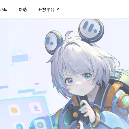
uMu
帮助
开放平台