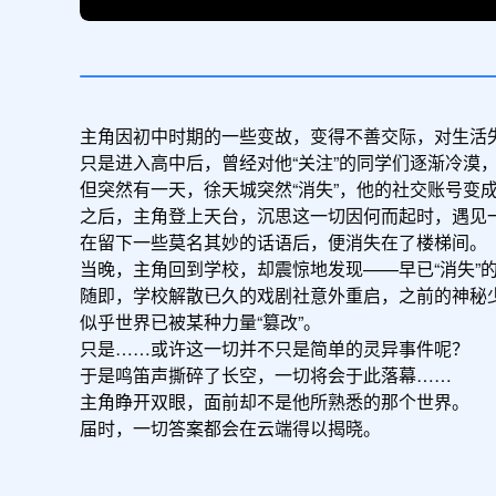
主角因初中时期的一些变故，变得不善交际，对生活失
只是进入高中后，曾经对他“关注”的同学们逐渐冷漠
但突然有一天，徐天城突然“消失”，他的社交账号变
之后，主角登上天台，沉思这一切因何而起时，遇见一
在留下一些莫名其妙的话语后，便消失在了楼梯间。

当晚，主角回到学校，却震惊地发现——早已“消失”
随即，学校解散已久的戏剧社意外重启，之前的神秘
似乎世界已被某种力量“篡改”。

只是……或许这一切并不只是简单的灵异事件呢？

于是鸣笛声撕碎了长空，一切将会于此落幕……

主角睁开双眼，面前却不是他所熟悉的那个世界。

届时，一切答案都会在云端得以揭晓。