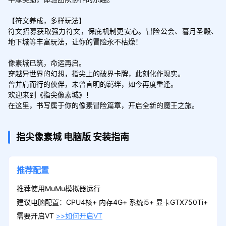
【符文养成，多样玩法】

符文招募获取强力符文，保底机制更安心。冒险公会、暮月圣殿、
地下城等丰富玩法，让你的冒险永不枯燥！

像素城已筑，命运再启。

穿越异世界的幻想，指尖上的破界卡牌，此刻化作现实。

曾并肩而行的伙伴，未曾言明的羁绊，如今再度重逢。

欢迎来到《指尖像素城》！

在这里，书写属于你的像素冒险篇章，开启全新的魔王之旅。
指尖像素城
电脑版
安装指南
推荐配置
推荐使用MuMu模拟器运行
建议电脑配置：CPU4核+ 内存4G+ 系统i5+ 显卡GTX750Ti+
需要开启VT
>>如何开启VT