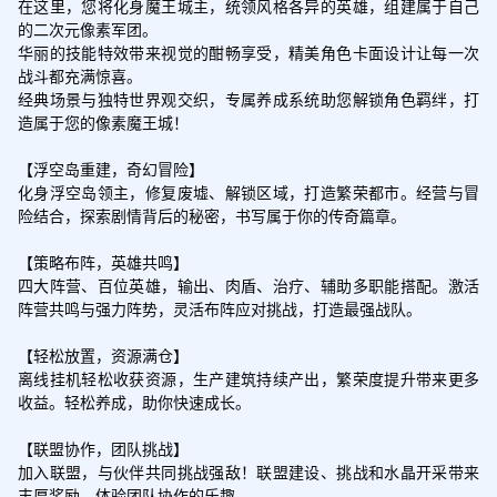
在这里，您将化身魔王城主，统领风格各异的英雄，组建属于自己
的二次元像素军团。

华丽的技能特效带来视觉的酣畅享受，精美角色卡面设计让每一次
战斗都充满惊喜。

经典场景与独特世界观交织，专属养成系统助您解锁角色羁绊，打
造属于您的像素魔王城！

【浮空岛重建，奇幻冒险】

化身浮空岛领主，修复废墟、解锁区域，打造繁荣都市。经营与冒
险结合，探索剧情背后的秘密，书写属于你的传奇篇章。

【策略布阵，英雄共鸣】

四大阵营、百位英雄，输出、肉盾、治疗、辅助多职能搭配。激活
阵营共鸣与强力阵势，灵活布阵应对挑战，打造最强战队。

【轻松放置，资源满仓】

离线挂机轻松收获资源，生产建筑持续产出，繁荣度提升带来更多
收益。轻松养成，助你快速成长。

【联盟协作，团队挑战】

加入联盟，与伙伴共同挑战强敌！联盟建设、挑战和水晶开采带来
丰厚奖励，体验团队协作的乐趣。
