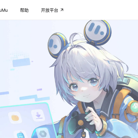
uMu
帮助
开放平台