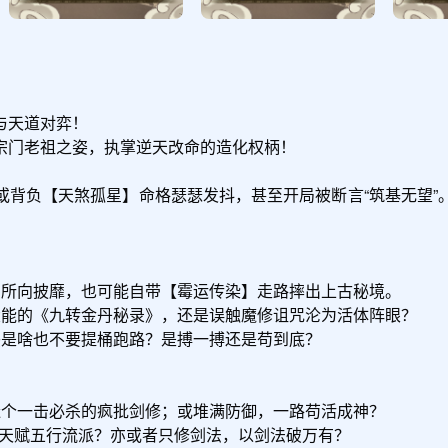
天道对弈！

门老祖之姿，执掌逆天改命的造化权柄！

或背负【天煞孤星】命格瑟瑟发抖，甚至开局被断言“筑基无望”
】所向披靡，也可能自带【霉运传染】走路摔出上古秘境。

大能的《九转金丹秘录》，还是误触魔修诅咒沦为活体阵眼？

惑是啥也不要提桶跑路？是搏一搏还是苟到底？

造个一击必杀的疯批剑修；或堆满防御，一路苟活成神？

专注天赋五行流派？亦或者只修剑法，以剑法破万有？
