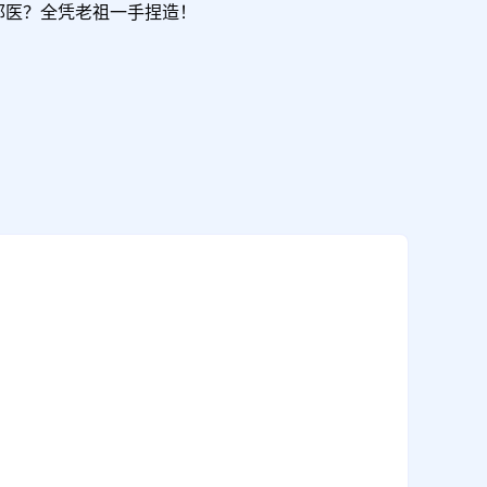
邪医？全凭老祖一手捏造！
