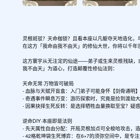
灵根斑驳？天命枷锁？且看本座以凡躯夺天地造化，与
在这方「我命由我不由天」的修仙大世，你将以千年宗
这方寰宇从无注定的仙途——弟子或生来灵根残缺，
我不由天」为道心，打造颠覆性修仙法则：

天命无常·万物皆可破局

- 血脉与天赋开盲盒：入门弟子可能身怀【剑骨通明
- 奇遇事件瞬息万变：游历探索时，究竟是捡到渡劫
- 因果抉择生死反转：是选择牺牲血量换取至宝？疑
逆命DIY·本座即是法则

- 先天属性自由分配：开局灵根加点可全梭哈攻击，
- 42格乾坤袋生死博弈：在6×7的须弥空间中，是