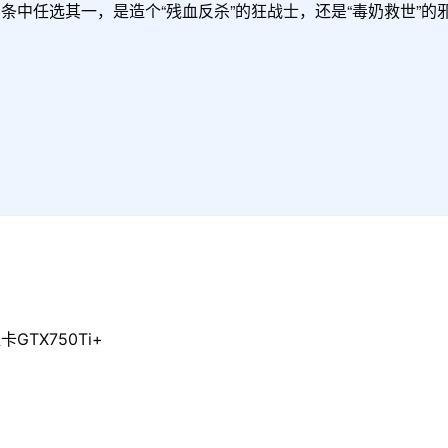
条中任选其一，是造个“残血反杀”的狂战士，还是“毒奶救世”的
GTX750Ti+