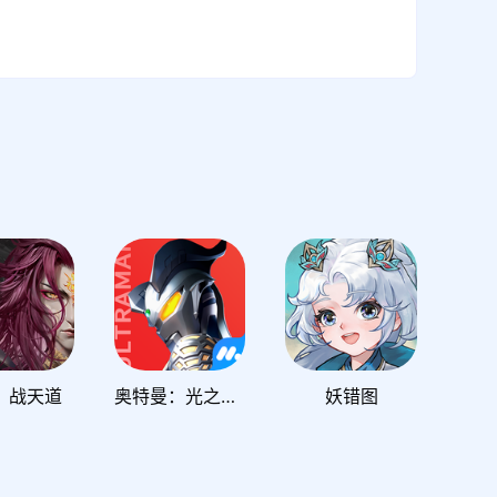
：战天道
奥特曼：光之战士
妖错图