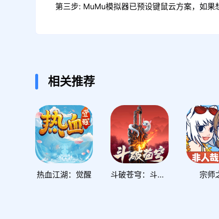
第三步: MuMu模拟器已预设键鼠云方案，如
相关推荐
热血江湖：觉醒
斗破苍穹：斗帝之路
宗师