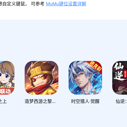
果想自定义键鼠， 可参考
MuMu键位设置详解
之上
造梦西游之黎尤浩劫篇
时空猎人·觉醒
仙逆