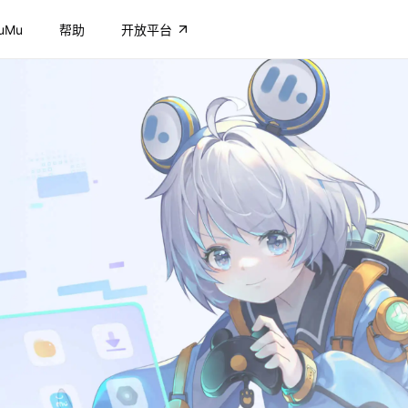
uMu
帮助
开放平台