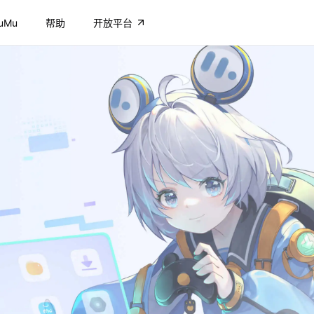
uMu
帮助
开放平台