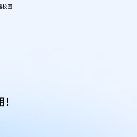
返校园
用！