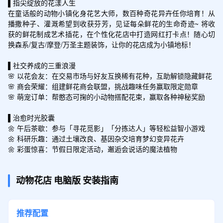
▌指尖绽放的花漾人生

在童话般的动物小镇化身花艺大师，数百种奇花异卉任你培育！从
播撒种子、灌溉希望到收获芬芳，见证每朵鲜花的生命奇迹~ 将收
获的鲜花制成艺术插花，在个性化花店中打造网红打卡点！随心切
换森系/复古/摩登/万圣主题装饰，让你的花店成为小镇地标！

▌社交养成的三重浪漫

🌸 以花会友：在交易市场与好友互换稀有花种，互助解锁隐藏鲜花

🌸 商会荣耀：组建鲜花商会联盟，挑战趣味任务赢取限定勋章

🌸 萌宠订单：帮憨态可掬的小动物搭配花束，赢取各种神秘奖励

▌治愈时光胶囊

🌼 午后茶歇：参与「寻花觅影」「分拣达人」等轻松益智小游戏

🌼 科研乐趣：通过土壤改良、基因杂交培育梦幻变异花卉

🌼 彩蛋惊喜：节假日限定活动，邂逅会说话的魔法植物
动物花店
电脑版
安装指南
推荐配置