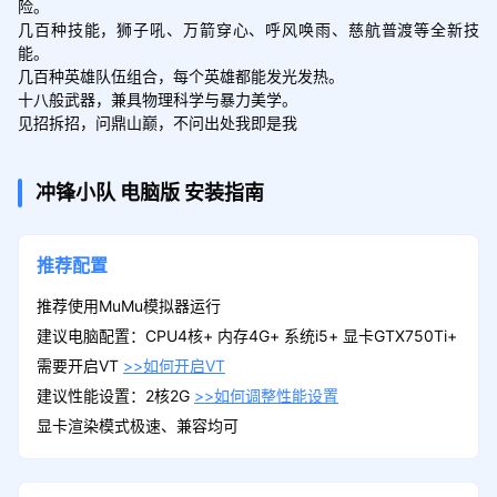
险。

几百种技能，狮子吼、万箭穿心、呼风唤雨、慈航普渡等全新技
能。

几百种英雄队伍组合，每个英雄都能发光发热。

十八般武器，兼具物理科学与暴力美学。

见招拆招，问鼎山巅，不问出处我即是我
冲锋小队
电脑版
安装指南
推荐配置
推荐使用MuMu模拟器运行
建议电脑配置：CPU4核+ 内存4G+ 系统i5+ 显卡GTX750Ti+
需要开启VT
>>如何开启VT
建议性能设置：2核2G
>>如何调整性能设置
显卡渲染模式极速、兼容均可