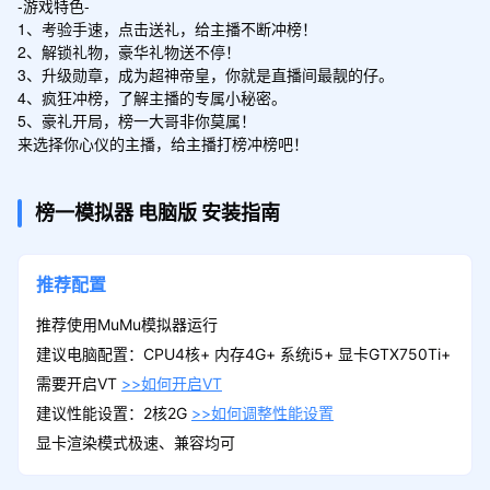
-游戏特色-

1、考验手速，点击送礼，给主播不断冲榜！

2、解锁礼物，豪华礼物送不停！

3、升级勋章，成为超神帝皇，你就是直播间最靓的仔。

4、疯狂冲榜，了解主播的专属小秘密。

5、豪礼开局，榜一大哥非你莫属！

来选择你心仪的主播，给主播打榜冲榜吧！
榜一模拟器
电脑版
安装指南
推荐配置
推荐使用MuMu模拟器运行
建议电脑配置：CPU4核+ 内存4G+ 系统i5+ 显卡GTX750Ti+
需要开启VT
>>如何开启VT
建议性能设置：2核2G
>>如何调整性能设置
显卡渲染模式极速、兼容均可