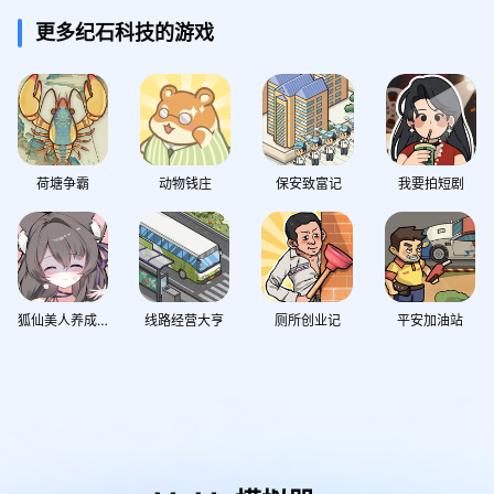
更多纪石科技的游戏
荷塘争霸
动物钱庄
保安致富记
我要拍短剧
狐仙美人养成日记
线路经营大亨
厕所创业记
平安加油站